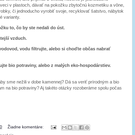
 veci v plastoch, dávať na pokožku zbytočnú kozmetiku a vône,
robky, či jednoducho vyrobiť svoje, recyklovať šatstvo, nábytok
é varianty.
žku to, čo by ste nedali do úst.
tejší vzduch.
odovod, vodu filtrujte, alebo si choďte občas nabrať
jte bio potraviny, alebo z malých eko-hospodárstiev.
aby sme nežili v dobe kamennej? Dá sa veriť prírodným a bio
 na bio potraviny? Aj takéto otázky rozoberáme spolu počas
0
Žiadne komentáre: