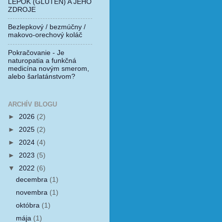
LEPOK (GLUTÉN) A JEHO
ZDROJE
Bezlepkový / bezmúčny /
makovo-orechový koláč
Pokračovanie - Je
naturopatia a funkčná
medicína novým smerom,
alebo šarlatánstvom?
ARCHÍV BLOGU
►
2026
(2)
►
2025
(2)
►
2024
(4)
►
2023
(5)
▼
2022
(6)
decembra
(1)
novembra
(1)
októbra
(1)
mája
(1)