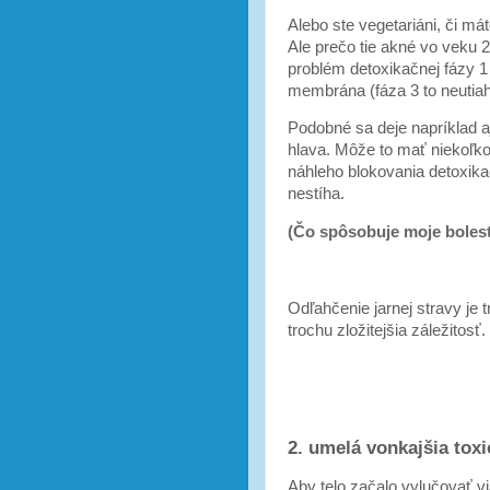
Alebo ste vegetariáni, či má
Ale prečo tie akné vo veku 
problém detoxikačnej fázy 1 
membrána (fáza 3 to neutiahn
Podobné sa deje napríklad aj
hlava. Môže to mať niekoľko
náhleho blokovania detoxikač
nestíha.
(Čo spôsobuje moje boles
Odľahčenie jarnej stravy je 
trochu zložitejšia záležitos
2. umelá vonkajšia toxi
Aby telo začalo vylučovať via