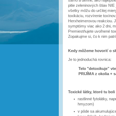
samo a denne, ako najlepšie
pitie zeleninových štiav NIE
všetky môžu do určitej miery
toxikáciu, rozvírenie toxíno
Herxheimerovou reakciou. Ja 
symptómy viac ako 2 dni, má
Premiestňujete uvoľnené tox
Zopakujme si, čo k nim patr
Kedy môžeme hovoriť o s
Je to jednoduchá rovnica:
Telo "detoxikuje” vt
PRIJÍMA z okolia +
Toxické látky, ktoré tu bol
rastlinné fytolátky, nap
hmyzom)
v pôde sa akumulujúce 