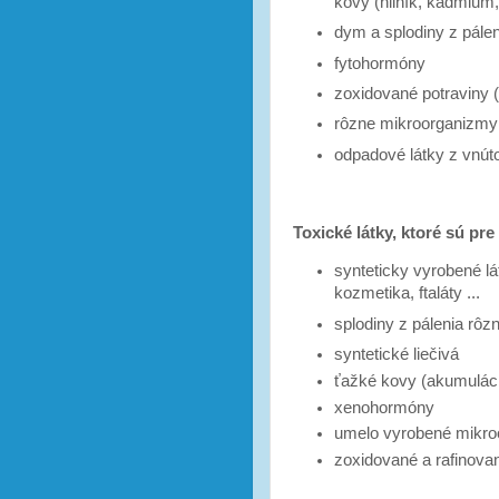
kovy (hliník, kadmium,
dym a splodiny z páleni
fytohormóny
zoxidované potraviny 
rôzne mikroorganizmy
odpadové látky z vnút
Toxické látky, ktoré sú p
synteticky vyrobené lát
kozmetika, ftaláty ...
splodiny z pálenia rô
syntetické liečivá
ťažké kovy (akumulácia
xenohormóny
umelo vyrobené mikr
zoxidované a rafinovan