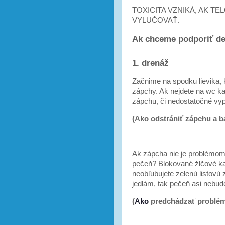
TOXICITA VZNIKÁ, AK TE
VYLUČOVAŤ.
Ak chceme podporiť de
1. drenáž
Začnime na spodku lievika, 
zápchy. Ak nejdete na wc ka
zápchu, či nedostatočné vy
(Ako odstrániť zápchu a b
Ak zápcha nie je problémom,
pečeň? Blokované žlčové kan
neobľubujete zelenú listovú
jedlám, tak pečeň asi nebud
(
Ako
predchádzať problém