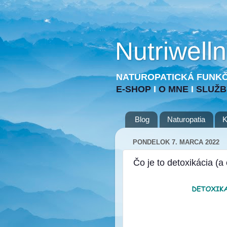
Nutriwell
NATUROPATICKÁ FUNKČ
E-SHOP
I
O MNE
I
SLUŽ
Blog
Naturopatia
K
PONDELOK 7. MARCA 2022
Čo je to detoxikácia (a 