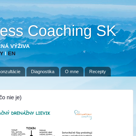
ness Coaching SK
NÁ VÝŽIVA
BY
I
EN
onzultácie
Diagnostika
O mne
Recepty
čo nie je)