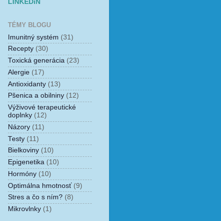
LINKEDiN
TÉMY BLOGU
Imunitný systém
(31)
Recepty
(30)
Toxická generácia
(23)
Alergie
(17)
Antioxidanty
(13)
Pšenica a obilniny
(12)
Výživové terapeutické
doplnky
(12)
Názory
(11)
Testy
(11)
Bielkoviny
(10)
Epigenetika
(10)
Hormóny
(10)
Optimálna hmotnosť
(9)
Stres a čo s ním?
(8)
Mikrovlnky
(1)