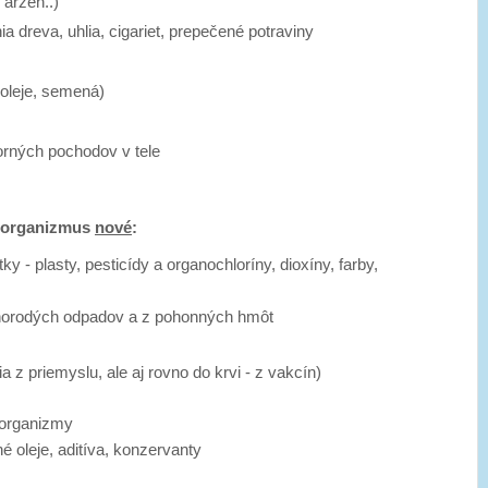
 arzén..)
a dreva, uhlia, cigariet, prepečené potraviny
(oleje, semená)
orných pochodov v tele
re organizmus
nové
:
ky - plasty, pesticídy a organochloríny, dioxíny, farby,
znorodých odpadov a z pohonných hmôt
 z priemyslu, ale aj rovno do krvi - z vakcín)
oorganizmy
é oleje, aditíva, konzervanty