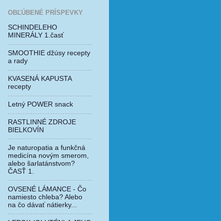
OBĽÚBENÉ PRÍSPEVKY
SCHINDELEHO
MINERÁLY 1.časť
SMOOTHIE džúsy recepty
a rady
KVASENÁ KAPUSTA
recepty
Letný POWER snack
RASTLINNÉ ZDROJE
BIELKOVÍN
Je naturopatia a funkčná
medicína novým smerom,
alebo šarlatánstvom?
ČASŤ 1.
OVSENÉ LÁMANCE - Čo
namiesto chleba? Alebo
na čo dávať nátierky...