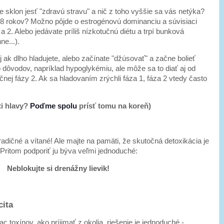
te sklon jesť "zdravú stravu" a nič z toho vyššie sa vás netýka?
28 rokov? Možno pôjde o estrogénovú dominanciu a súvisiaci
a 2. Alebo jedávate príliš nízkotučnú diétu a trpí bunková
e...).
 ak dlho hladujete, alebo začínate "džúsovať" a začne bolieť
 dôvodov, napríklad hypoglykémiu, ale môže sa to diať aj od
nej fázy 2. Ak sa hladovaním zrýchli fáza 1, fáza 2 vtedy často
ti hlavy?
Poďme spolu
prísť tomu na koreň)
tradičné a vítané! Ale majte na pamäti, že skutočná detoxikácia je
ť. Pritom podporiť ju býva veľmi jednoduché:
Neblokujte si drenážny lievik!
cita
c toxínov, ako príjimať z okolia, riešenie je jednoduché -