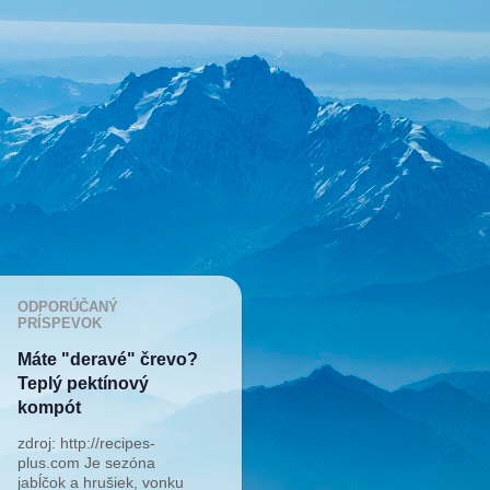
ODPORÚČANÝ
PRÍSPEVOK
Máte "deravé" črevo?
Teplý pektínový
kompót
zdroj: http://recipes-
plus.com Je sezóna
jabĺčok a hrušiek, vonku