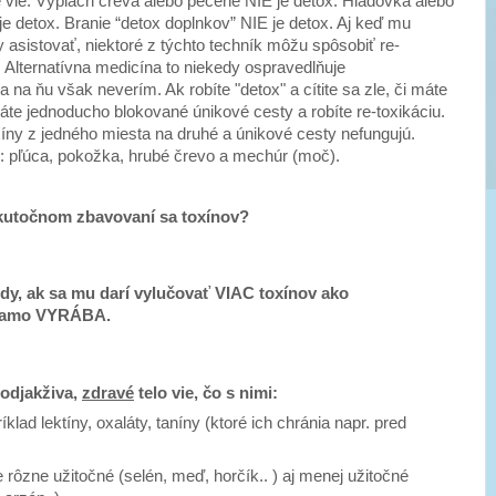
 vie. Výplach čreva alebo pečene NIE je detox. Hladovka alebo
 je detox. Branie “detox doplnkov” NIE je detox. Aj keď mu
 asistovať, niektoré z týchto techník môžu spôsobiť re-
v. Alternatívna medicína to niekedy ospravedlňuje
na ňu však neverím. Ak robíte "detox" a cítite sa zle, či máte
te jednoducho blokované únikové cesty a robíte re-toxikáciu.
íny z jedného miesta na druhé a únikové cesty nefungujú.
í: pľúca, pokožka, hrubé črevo a mechúr (moč).
kutočnom zbavovaní sa toxínov?
edy, ak sa mu darí vylučovať VIAC toxínov ako
 samo VYRÁBA.
i odjakživa,
zdravé
telo vie, čo s nimi:
ríklad lektíny, oxaláty, taníny (ktoré ich chránia napr. pred
rôzne užitočné (selén, meď, horčík.. ) aj menej užitočné