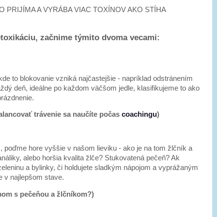
LO PRIJÍMA A VYRÁBA VIAC TOXÍNOV AKO STÍHA
toxikáciu, začnime týmito dvoma vecami:
kde to blokovanie vzniká najčastejšie - napríklad odstránením
ždý deň, ideálne po každom väčšom jedle, klasifikujeme to ako
prázdnenie.
alancovať trávenie sa naučíte počas
coachingu
)
 poďme hore vyššie v našom lieviku - ako je na tom žlčník a
áliky, alebo horšia kvalita žlče? Stukovatená pečeň? Ak
 zeleninu a bylinky, či holdujete sladkým nápojom a vyprážaným
e v najlepšom stave.
om s pečeňou a žlčníkom?)